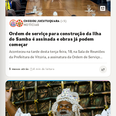
newsmode
CHEGOU
,
JUCUTUQUARA
(+5)
NOTÍCIAS
Ordem de serviço para construção da Ilha
do Samba é assinada e obras já podem
começar
Aconteceu na tarde desta terça-feira, 18, na Sala de Reuniões
da Prefeitura de Vitória, a assinatura da Ordem de Serviço
para construção…
5 meses atrás
4 min de leitura
·