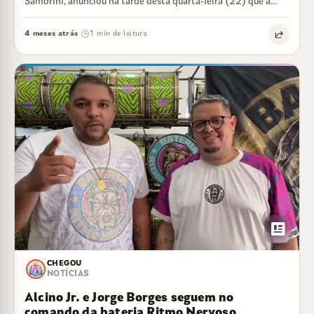
Samorini, anunciou na tarde desta quarta-feira (22) que a
Cidade do Samba Capixaba…
4 meses atrás
1 min de leitura
·
newsmode
CHEGOU
NOTÍCIAS
Alcino Jr. e Jorge Borges seguem no
comando da bateria Ritmo Nervoso