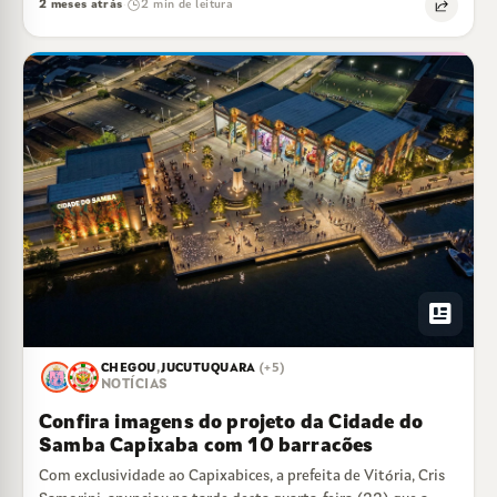
2 meses atrás
2 min de leitura
·
newsmode
CHEGOU
,
JUCUTUQUARA
(+5)
NOTÍCIAS
Confira imagens do projeto da Cidade do
Samba Capixaba com 10 barracões
Com exclusividade ao Capixabices, a prefeita de Vitória, Cris