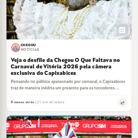
newsmode
CHEGOU
NOTÍCIAS
Veja o desfile da Chegou O Que Faltava no
Carnaval de Vitória 2026 pela câmera
exclusiva do Capixabices
Pensando no público apaixonado por carnaval, o Capixabices
traz de maneira inédita um presente para os torcedores.
WhatsApp do Capixabices Já está…
5 meses atrás
1 min de leitura
·