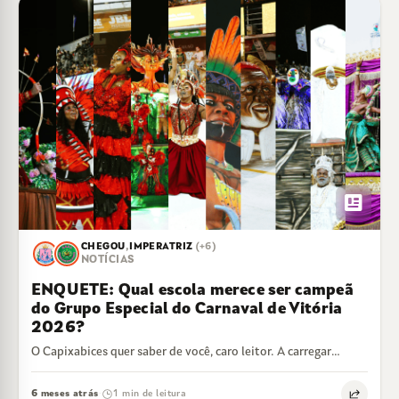
newsmode
CHEGOU
,
IMPERATRIZ
(+6)
NOTÍCIAS
ENQUETE: Qual escola merece ser campeã
do Grupo Especial do Carnaval de Vitória
2026?
O Capixabices quer saber de você, caro leitor. A carregar…
6 meses atrás
1 min de leitura
·