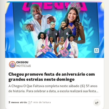
newsmode
CHEGOU
NOTÍCIAS
Chegou promove festa de aniversário com
grandes estreias neste domingo
A Chegou O Que Faltava completa neste sábado (6) 51 anos
de história. Para celebrar a data, a escola realizará sua festa…
2 meses atrás
1 min de leitura
·