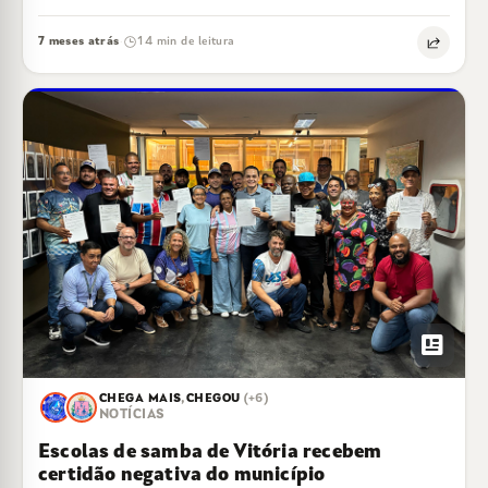
7 meses atrás
14 min de leitura
·
newsmode
CHEGA MAIS
,
CHEGOU
(+6)
NOTÍCIAS
Escolas de samba de Vitória recebem
certidão negativa do município