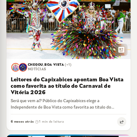
newsmode
CHEGOU
,
BOA VISTA
(+1)
NOTÍCIAS
Leitores do Capixabices apontam Boa Vista
como favorita ao título do Carnaval de
Vitória 2026
Será que vem aí? Público do Capixabices elege a
Independente de Boa Vista como favorita ao título do
Carnaval de Vitória 2026.…
6 meses atrás
1 min de leitura
·