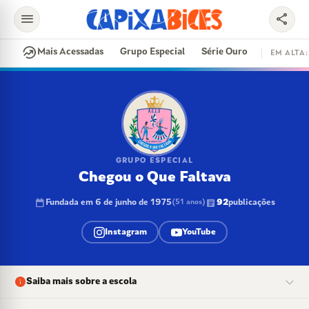
menu
share
search
whatshot
Mais Acessadas
Grupo Especial
Série Ouro
EM ALTA:
EM ALTA
CONTRATAÇÕES
VAI E VEM
CIDADE DO SAMBA
DISPUTA DE SAMBA
SAMBA-ENREDO
PARINTINS
EVENTOS
FEIJOADA
GRUPO ESPECIAL
Chegou o Que Faltava
calendar_today
article
Fundada em 6 de junho de 1975
92
publicações
(51 anos)
Instagram
YouTube
info
Saiba mais sobre a escola