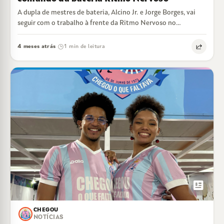
A dupla de mestres de bateria, Alcino Jr. e Jorge Borges, vai
seguir com o trabalho à frente da Ritmo Nervoso no…
4 meses atrás
1 min de leitura
·
newsmode
CHEGOU
NOTÍCIAS