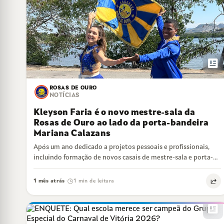
newsmode
ROSAS DE OURO
NOTÍCIAS
Kleyson Faria é o novo mestre-sala da
Rosas de Ouro ao lado da porta-bandeira
Mariana Calazans
Após um ano dedicado a projetos pessoais e profissionais,
incluindo formação de novos casais de mestre-sala e porta-
bandeira, o mestre-sala Kleyson Faria…
1 mês atrás
1 min de leitura
·
newsmode