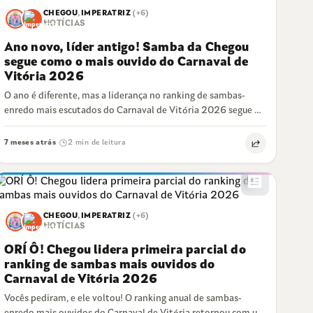
CHEGOU
,
IMPERATRIZ
(+6)
NOTÍCIAS
Ano novo, líder antigo! Samba da Chegou
segue como o mais ouvido do Carnaval de
Vitória 2026
O ano é diferente, mas a liderança no ranking de sambas-
enredo mais escutados do Carnaval de Vitória 2026 segue no
mesmo endereço:…
7 meses atrás
2 min de leitura
·
newsmode
CHEGOU
,
IMPERATRIZ
(+6)
NOTÍCIAS
ORÍ Ô! Chegou lidera primeira parcial do
ranking de sambas mais ouvidos do
Carnaval de Vitória 2026
Vocês pediram, e ele voltou! O ranking anual de sambas-