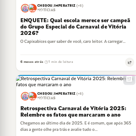
CHEGOU
,
IMPERATRIZ
(+6)
NOTÍCIAS
ENQUETE: Qual escola merece ser campeã
do Grupo Especial do Carnaval de Vitória
2026?
O Capixabices quer saber de você, caro leitor. A carregar…
6 meses atrás
1 min de leitura
·
newsmode
CHEGOU
,
IMPERATRIZ
(+6)
NOTÍCIAS
Retrospectiva Carnaval de Vitória 2025:
Relembre os fatos que marcaram o ano
Chegamos ao último dia de 2025. E é comum, que após 365
dias a gente olhe pra trás e avalie tudo o…