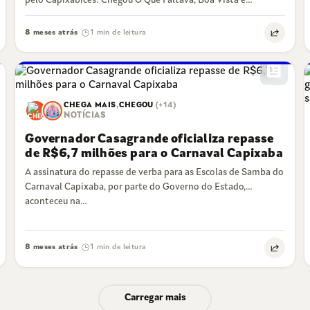
pelo Capixabices. Chegou O Que Faltava, Boa Vista e
Jucutuquara seguem liderando o top…
8 meses atrás
1 min de leitura
·
newsmode
CHEGA MAIS
,
CHEGOU
(+14)
NOTÍCIAS
Governador Casagrande oficializa repasse
de R$6,7 milhões para o Carnaval Capixaba
A assinatura do repasse de verba para as Escolas de Samba do
Carnaval Capixaba, por parte do Governo do Estado,
aconteceu na…
8 meses atrás
1 min de leitura
·
Carregar mais