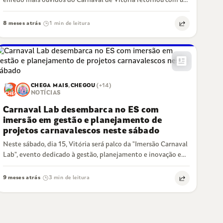
enredo mais ouvidos do Carnaval de Vitória retornou com um
novo formato. Neste…
8 meses atrás
1 min de leitura
·
newsmode
CHEGA MAIS
,
CHEGOU
(+14)
NOTÍCIAS
Carnaval Lab desembarca no ES com
imersão em gestão e planejamento de
projetos carnavalescos neste sábado
Neste sábado, dia 15, Vitória será palco da "Imersão Carnaval
Lab", evento dedicado à gestão, planejamento e inovação em
projetos de Carnaval.…
9 meses atrás
3 min de leitura
·