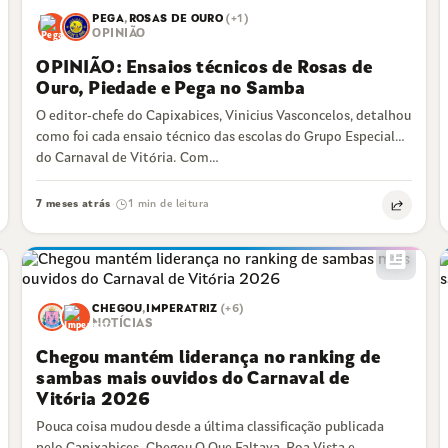
close
PEGA
,
ROSAS DE OURO
(+1)
OPINIÃO
OPINIÃO: Ensaios técnicos de Rosas de
Ouro, Piedade e Pega no Samba
O editor-chefe do Capixabices, Vinicius Vasconcelos, detalhou
como foi cada ensaio técnico das escolas do Grupo Especial
do Carnaval de Vitória. Com…
7 meses atrás
1 min de leitura
·
newsmode
CHEGOU
,
IMPERATRIZ
(+6)
NOTÍCIAS
Chegou mantém liderança no ranking de
sambas mais ouvidos do Carnaval de
Vitória 2026
Pouca coisa mudou desde a última classificação publicada