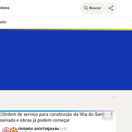
search
share
ídeos
Buscar
nada
newsmode
CHEGOU
,
JUCUTUQUARA
(+5)