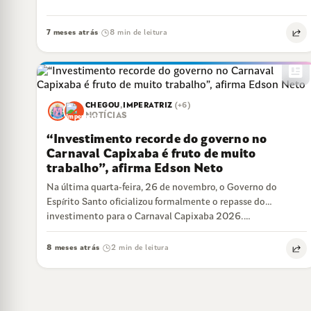
7 meses atrás
8 min de leitura
·
newsmode
CHEGOU
,
IMPERATRIZ
(+6)
NOTÍCIAS
“Investimento recorde do governo no
Carnaval Capixaba é fruto de muito
trabalho”, afirma Edson Neto
Na última quarta-feira, 26 de novembro, o Governo do
Espírito Santo oficializou formalmente o repasse do
investimento para o Carnaval Capixaba 2026.…
8 meses atrás
2 min de leitura
·