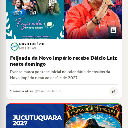
newsmode
NOVO IMPÉRIO
NOTÍCIAS
Feijoada da Novo Império recebe Délcio Luiz
neste domingo
Evento marca pontapé inicial no calendário de ensaios da
Novo Império rumo ao desfile de 2027
1 semana atrás
1 min de leitura
·