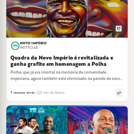
newsmode
NOVO IMPÉRIO
NOTÍCIAS
Quadra da Novo Império é revitalizada e
ganha grafite em homenagem a Polha
Polha, que já era imortal na memória da comunidade
imperiana, agora também está eternizado na parede da escola
que tanto amou.
1 semana atrás
2 min de leitura
·