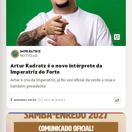
newsmode
IMPERATRIZ
NOTÍCIAS
Artur Kadratz é o novo intérprete da
Imperatriz do Forte
Artur é cria da Imperatriz, já foi voz oficial da verde e rosa e
também presidente
2 semanas atrás
1 min de leitura
·