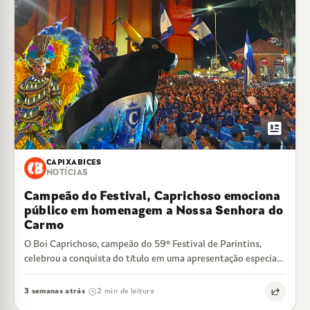
newsmode
CAPIXABICES
NOTÍCIAS
Campeão do Festival, Caprichoso emociona
público em homenagem a Nossa Senhora do
Carmo
O Boi Caprichoso, campeão do 59º Festival de Parintins,
celebrou a conquista do título em uma apresentação especial
no Arraial de Nossa…
3 semanas atrás
2 min de leitura
·