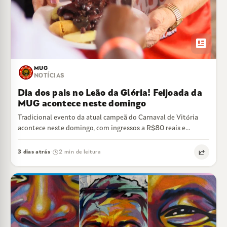
newsmode
MUG
NOTÍCIAS
Dia dos pais no Leão da Glória! Feijoada da
MUG acontece neste domingo
Tradicional evento da atual campeã do Carnaval de Vitória
acontece neste domingo, com ingressos a R$80 reais e
feijoada liberada
3 dias atrás
2 min de leitura
·