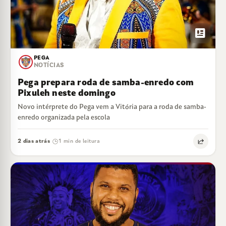
newsmode
PEGA
NOTÍCIAS
Pega prepara roda de samba-enredo com
Pixuleh neste domingo
Novo intérprete do Pega vem a Vitória para a roda de samba-
enredo organizada pela escola
2 dias atrás
1 min de leitura
·