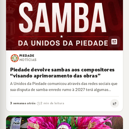
newsmode
PIEDADE
NOTÍCIAS
Piedade devolve sambas aos compositores
“visando aprimoramento das obras”
A Unidos da Piedade comunicou através das redes sociais que
sua disputa de samba-enredo rumo à 2027 terá algumas
mudanças no calendário.…
3 semanas atrás
2 min de leitura
·