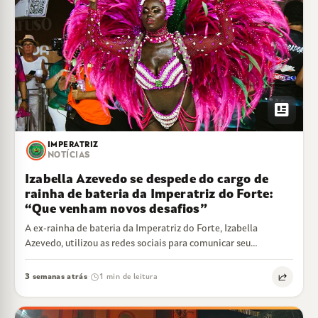
newsmode
IMPERATRIZ
NOTÍCIAS
Izabella Azevedo se despede do cargo de
rainha de bateria da Imperatriz do Forte:
“Que venham novos desafios”
A ex-rainha de bateria da Imperatriz do Forte, Izabella
Azevedo, utilizou as redes sociais para comunicar seu
desligamento do cargo que ocupava…
3 semanas atrás
1 min de leitura
·