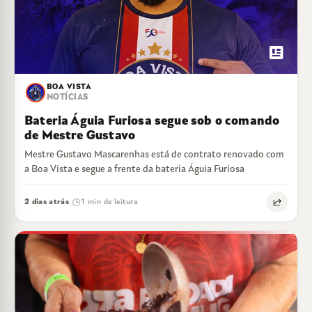
newsmode
BOA VISTA
NOTÍCIAS
Bateria Águia Furiosa segue sob o comando
de Mestre Gustavo
Mestre Gustavo Mascarenhas está de contrato renovado com
a Boa Vista e segue a frente da bateria Águia Furiosa
2 dias atrás
1 min de leitura
·