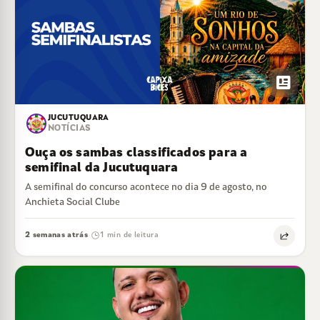
newsmode
JUCUTUQUARA
NOTÍCIAS
Ouça os sambas classificados para a
semifinal da Jucutuquara
A semifinal do concurso acontece no dia 9 de agosto, no
Anchieta Social Clube
2 semanas atrás
1 min de leitura
·