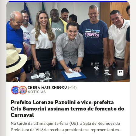
newsmode
CHEGA MAIS
,
CHEGOU
(+14)
NOTÍCIAS
Prefeito Lorenzo Pazolini e vice-prefeita
Cris Samorini assinam termo de fomento do
Carnaval
Na tarde da última quinta-feira (09), a Sala de Reuniões da
Prefeitura de Vitória recebeu presidentes e representantes