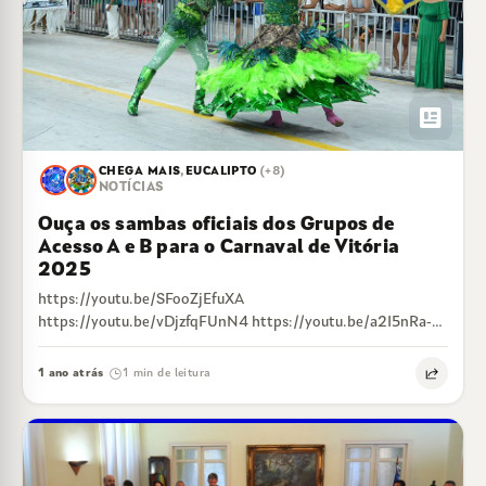
newsmode
CHEGA MAIS
,
EUCALIPTO
(+8)
NOTÍCIAS
Ouça os sambas oficiais dos Grupos de
Acesso A e B para o Carnaval de Vitória
2025
https://youtu.be/SFooZjEfuXA
https://youtu.be/vDjzfqFUnN4 https://youtu.be/a2I5nRa-
ylk https://youtu.be/CsdgGHkt4DE
https://youtu.be/icUh_MDKGjQ
1 ano atrás
1 min de leitura
·
https://youtu.be/QMbNb2NQW2M
https://youtu.be/nIVrcAlRHy0 https://youtu.be/zKNaqn-
jhK4 https://youtu.be/6N3yg9jj0Ic
https://youtu.be/UJxXFn0wVT0
https://youtu.be/zcWqgsB1i5o