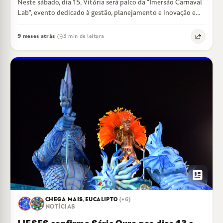
Neste sábado, dia 15, Vitória será palco da "Imersão Carnaval
Lab", evento dedicado à gestão, planejamento e inovação em
projetos de Carnaval.…
9 meses atrás
3 min de leitura
·
newsmode
CHEGA MAIS
,
EUCALIPTO
(+6)
NOTÍCIAS