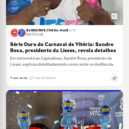
newsmode
BARREIROS
,
CHEGA MAIS
(+7)
NOTÍCIAS
Série Ouro do Carnaval de Vitória: Sandro
Rosa, presidente da Lieses, revela detalhes
Em entrevista ao Capixabices, Sandro Rosa, presidente da
Lieses, explicou detalhadamente como serão os desfiles da
Série Ouro do Carnaval de Vitória…
1 ano atrás
1 min de leitura
·