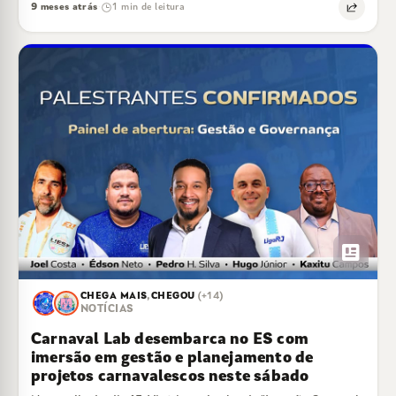
9 meses atrás
1 min de leitura
·
newsmode
CHEGA MAIS
,
CHEGOU
(+14)
NOTÍCIAS
Carnaval Lab desembarca no ES com
imersão em gestão e planejamento de
projetos carnavalescos neste sábado