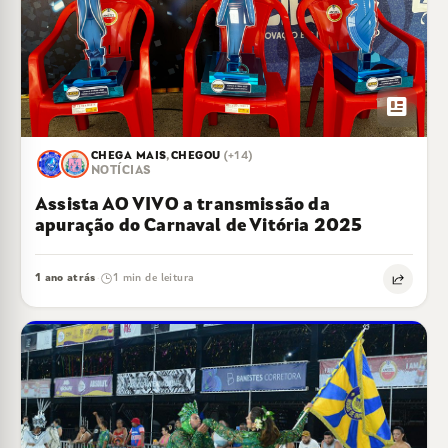
newsmode
CHEGA MAIS
,
CHEGOU
(+14)
NOTÍCIAS
Assista AO VIVO a transmissão da
apuração do Carnaval de Vitória 2025
1 ano atrás
1 min de leitura
·