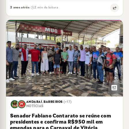
das 19 escolas que…
2 anos atrás
2 min de leitura
·
newsmode
ANDARAÍ
,
BARREIROS
(+17)
NOTÍCIAS
Senador Fabiano Contarato se reúne com
presidentes e confirma R$950 mil em
emendas para o Carnaval de Vitória