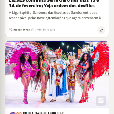
LIESES confirma Série Ouro nos dias 13 e
14 de fevereiro; Veja ordem dos desfiles
A Liga Espírito-Santense das Escolas de Samba, entidade
responsável pelas nove agremiações que agora pertencem à
Série Ouro do Carnaval de Vitória,…
10 meses atrás
1 min de leitura
·
newsmode
CHEGA MAIS
,
CHEGOU
(+14)