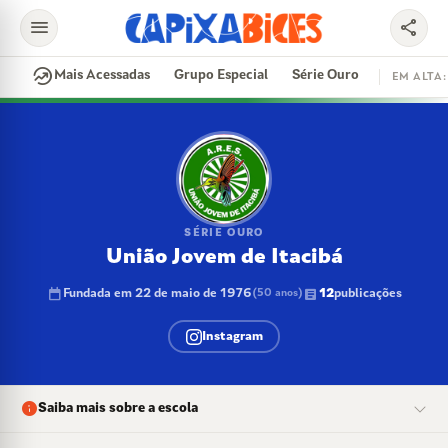
menu
share
search
whatshot
Mais Acessadas
Grupo Especial
Série Ouro
EM ALTA:
EM ALTA
CONTRATAÇÕES
VAI E VEM
CIDADE DO SAMBA
DISPUTA DE SAMBA
SAMBA-ENREDO
PARINTINS
EVENTOS
FEIJOADA
SÉRIE OURO
União Jovem de Itacibá
calendar_today
article
Fundada em 22 de maio de 1976
12
publicações
(50 anos)
Instagram
info
Saiba mais sobre a escola