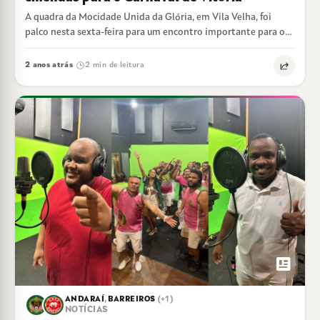
A quadra da Mocidade Unida da Glória, em Vila Velha, foi
palco nesta sexta-feira para um encontro importante para os
desfiles das…
2 anos atrás
2 min de leitura
·
newsmode
ANDARAÍ
,
BARREIROS
(+1)
NOTÍCIAS