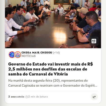
https://youtu.be/DOZOadCYUoM
newsmode
CHEGA MAIS
,
CHEGOU
(+14)
NOTÍCIAS
Governo do Estado vai investir mais de R$
2,5 milhões nos desfiles das escolas de
samba do Carnaval de Vitória
Na manhã desta segunda-feira (20), representantes do
Carnaval Capixaba se reuniram com o Governador do Espírito
Santo, Renato Casagrande, para assinar o…
2 anos atrás
2 min de leitura
·