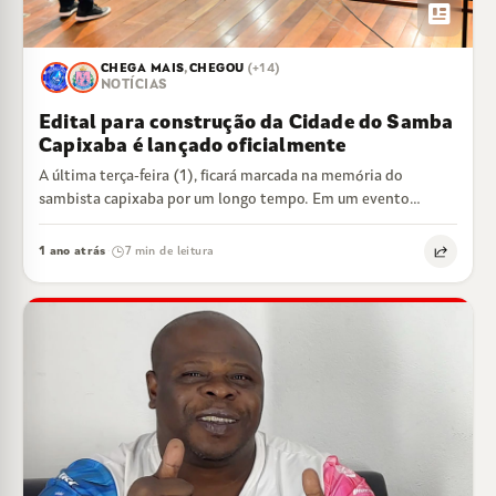
newsmode
CHEGA MAIS
,
CHEGOU
(+14)
NOTÍCIAS
Edital para construção da Cidade do Samba
Capixaba é lançado oficialmente
A última terça-feira (1), ficará marcada na memória do
sambista capixaba por um longo tempo. Em um evento
aberto ao público, a…
1 ano atrás
7 min de leitura
·