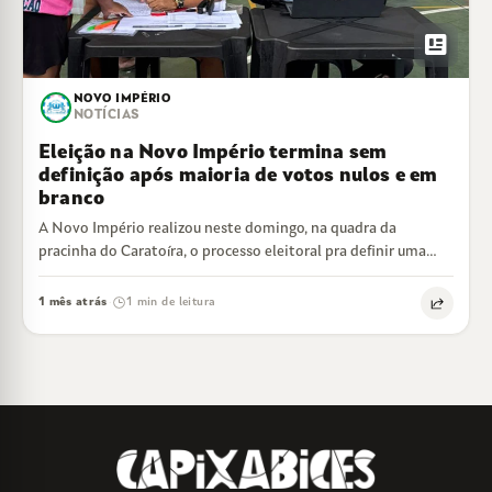
newsmode
NOVO IMPÉRIO
NOTÍCIAS
Eleição na Novo Império termina sem
definição após maioria de votos nulos e em
branco
A Novo Império realizou neste domingo, na quadra da
pracinha do Caratoíra, o processo eleitoral pra definir uma
nova diretoria e conselho…
1 mês atrás
1 min de leitura
·