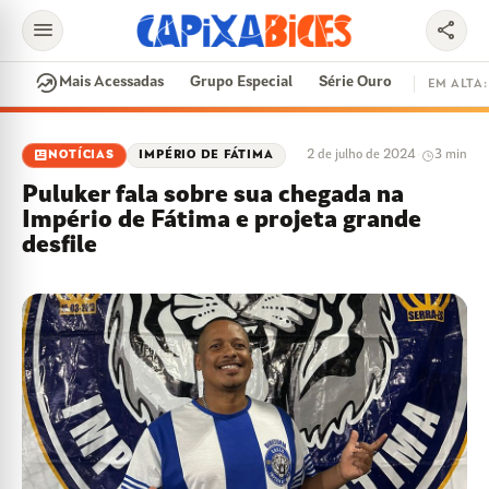
menu
share
search
whatshot
Mais Acessadas
Grupo Especial
Série Ouro
EM ALTA:
EM ALTA
newsmode
2 de julho de 2024
·
3 min
NOTÍCIAS
IMPÉRIO DE FÁTIMA
CONTRATAÇÕES
VAI E VEM
CIDADE DO SAMBA
Puluker fala sobre sua chegada na
DISPUTA DE SAMBA
SAMBA-ENREDO
Império de Fátima e projeta grande
desfile
PARINTINS
FEIJOADA
EVENTOS