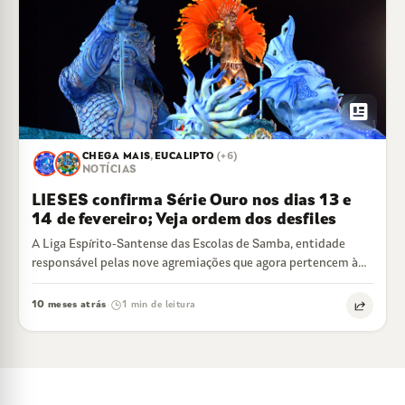
newsmode
CHEGA MAIS
,
EUCALIPTO
(+6)
NOTÍCIAS
LIESES confirma Série Ouro nos dias 13 e
14 de fevereiro; Veja ordem dos desfiles
A Liga Espírito-Santense das Escolas de Samba, entidade
responsável pelas nove agremiações que agora pertencem à
Série Ouro do Carnaval de Vitória,…
10 meses atrás
1 min de leitura
·