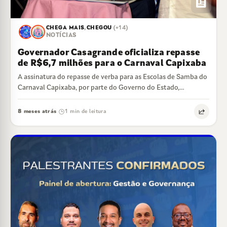
newsmode
CHEGA MAIS
,
CHEGOU
(+14)
NOTÍCIAS
Governador Casagrande oficializa repasse
de R$6,7 milhões para o Carnaval Capixaba
A assinatura do repasse de verba para as Escolas de Samba do
Carnaval Capixaba, por parte do Governo do Estado,
aconteceu na…
8 meses atrás
1 min de leitura
·