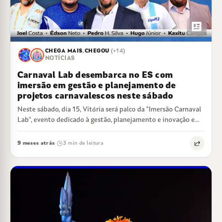
newsmode
CHEGA MAIS
,
CHEGOU
(+14)
NOTÍCIAS
Carnaval Lab desembarca no ES com
imersão em gestão e planejamento de
projetos carnavalescos neste sábado
Neste sábado, dia 15, Vitória será palco da "Imersão Carnaval
Lab", evento dedicado à gestão, planejamento e inovação em
projetos de Carnaval.…
9 meses atrás
3 min de leitura
·