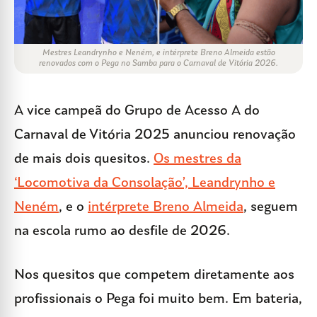
Mestres Leandrynho e Neném, e intérprete Breno Almeida estão
renovados com o Pega no Samba para o Carnaval de Vitória 2026.
A vice campeã do Grupo de Acesso A do
Carnaval de Vitória 2025 anunciou renovação
de mais dois quesitos.
Os mestres da
‘Locomotiva da Consolação’, Leandrynho e
Neném
, e o
intérprete Breno Almeida
, seguem
na escola rumo ao desfile de 2026.
Nos quesitos que competem diretamente aos
profissionais o Pega foi muito bem. Em bateria,