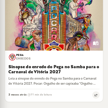
auto_stories
PEGA
ENREDOS
Sinopse do enredo do Pega no Samba para o
Carnaval de Vitória 2027
Leia a sinopse do enredo do Pega no Samba para o Carnaval
de Vitória 2027. Pocar: Orgulho de ser capixaba "Orgulho:
ideia…
2 meses atrás
11 min de leitura
·