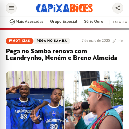
menu
share
search
whatshot
Mais Acessadas
Grupo Especial
Série Ouro
EM ALTA:
EM ALTA
newsmode
7 de maio de 2025
·
1 min
NOTÍCIAS
PEGA NO SAMBA
CONTRATAÇÕES
VAI E VEM
CIDADE DO SAMBA
Pega no Samba renova com
DISPUTA DE SAMBA
SAMBA-ENREDO
Leandrynho, Neném e Breno Almeida
PARINTINS
EVENTOS
FEIJOADA