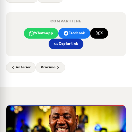
COMPARTILHE
WhatsApp
Facebook
X
link
Copiar link
Anterior
Próximo