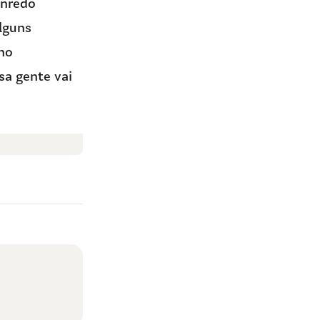
enredo
alguns
no
sa gente vai