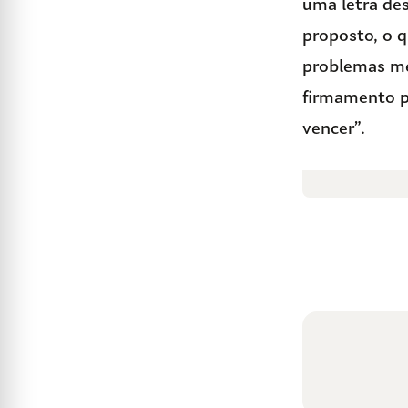
uma letra des
proposto, o q
problemas me
firmamento pr
vencer”.