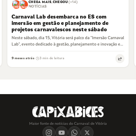
CHEGA MAIS
,
CHEGOU
(+14)
NOTÍCIAS
Carnaval Lab desembarca no ES com
imersão em gestão e planejamento de
projetos carnavalescos neste sábado
Neste sábado, dia 15, Vitória será palco da "Imersão Carnaval
Lab", evento dedicado à gestão, planejamento e inovação em
projetos de Carnaval.…
9 meses atrás
3 min de leitura
·
Maior fonte de notícias do Carnaval de Vitória