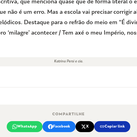
critiva, que menciona quase que de forma literal o 
ue não é um erro. Mas a escola vai precisar corrigir 
lódicos. Destaque para o refrão do meio em “É divi
o ‘milagre’ acontecer / Tem axé o meu Império, nos
Katrina Persi e cia.
COMPARTILHE
link
WhatsApp
Facebook
X
Copiar link