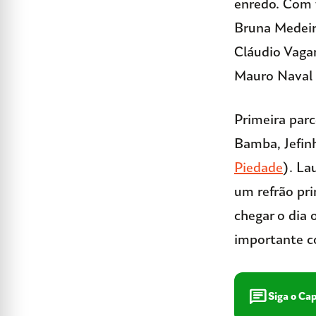
enredo. Com t
Bruna Medeiro
Cláudio Vaga
Mauro Naval 
Primeira parc
Bamba, Jefin
Piedade
). La
um refrão pr
chegar o dia 
importante co
chat
Siga o Ca