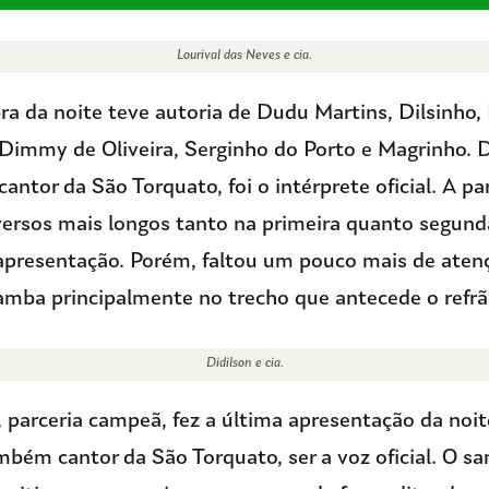
Lourival das Neves e cia.
a da noite teve autoria de Dudu Martins, Dilsinho, 
close
Dimmy de Oliveira, Serginho do Porto e Magrinho. 
antor da São Torquato, foi o intérprete oficial. A pa
ersos mais longos tanto na primeira quanto segunda
apresentação. Porém, faltou um pouco mais de aten
mba principalmente no trecho que antecede o refrão
Didilson e cia.
., parceria campeã, fez a última apresentação da noi
bém cantor da São Torquato, ser a voz oficial. O s