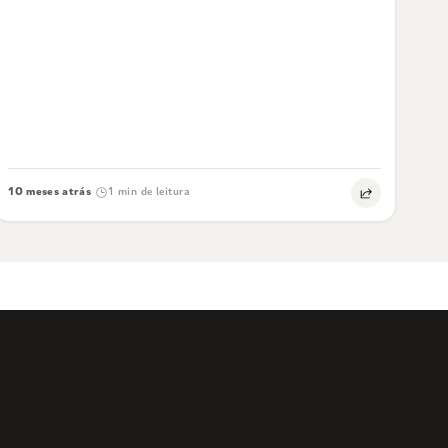
10 meses atrás
1 min de leitura
·