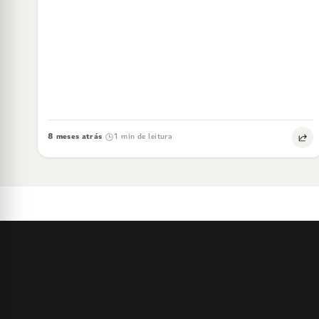
8 meses atrás
1 min de leitura
·