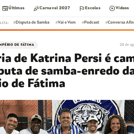
newspaper
celebration
flag
play_circle
Últimas
Carnaval 2027
Escolas
Vídeos
#
Disputa de Samba
#
Vai e Vem
#
Podcast
#
Conversa Afi
ALTA:
24 de ag
MPÉRIO DE FÁTIMA
DISPUTA DE SAMBA
ia de Katrina Persi é ca
S
FEIJOADA
sputa de samba-enredo d
io de Fátima