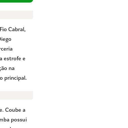
Fio Cabral,
Diego
rceria
 estrofe e
ção na
 principal.
te. Coube a
amba possui