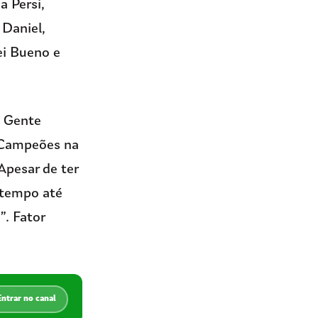
a Persi,
 Daniel,
ei Bueno e
o Gente
 (Campeões na
 Apesar de ter
 tempo até
”. Fator
Entrar no canal