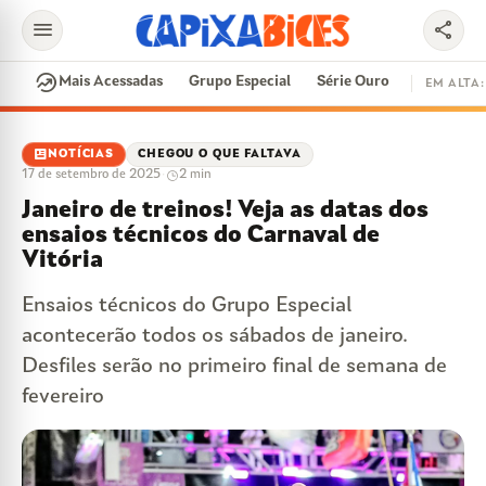
menu
share
search
whatshot
Mais Acessadas
Grupo Especial
Série Ouro
EM ALTA:
EM ALTA
newsmode
NOTÍCIAS
CHEGOU O QUE FALTAVA
17 de setembro de 2025
·
2 min
CONTRATAÇÕES
VAI E VEM
CIDADE DO SAMBA
Janeiro de treinos! Veja as datas dos
DISPUTA DE SAMBA
SAMBA-ENREDO
ensaios técnicos do Carnaval de
PARINTINS
EVENTOS
FEIJOADA
Vitória
Ensaios técnicos do Grupo Especial
acontecerão todos os sábados de janeiro.
Desfiles serão no primeiro final de semana de
fevereiro