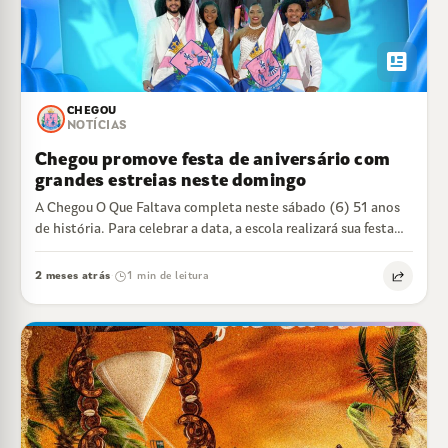
newsmode
CHEGOU
NOTÍCIAS
Chegou promove festa de aniversário com
grandes estreias neste domingo
A Chegou O Que Faltava completa neste sábado (6) 51 anos
de história. Para celebrar a data, a escola realizará sua festa…
2 meses atrás
1 min de leitura
·