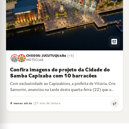
newsmode
CHEGOU
,
JUCUTUQUARA
(+5)
NOTÍCIAS
Confira imagens do projeto da Cidade do
Samba Capixaba com 10 barracões
Com exclusividade ao Capixabices, a prefeita de Vitória, Cris
Samorini, anunciou na tarde desta quarta-feira (22) que a
Cidade do Samba Capixaba…
4 meses atrás
1 min de leitura
·