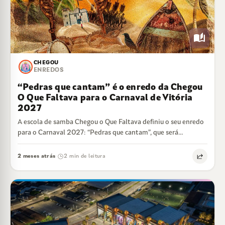
auto_stories
CHEGOU
ENREDOS
“Pedras que cantam” é o enredo da Chegou
O Que Faltava para o Carnaval de Vitória
2027
A escola de samba Chegou o Que Faltava definiu o seu enredo
para o Carnaval 2027: “Pedras que cantam”, que será
desenvolvido…
2 meses atrás
2 min de leitura
·