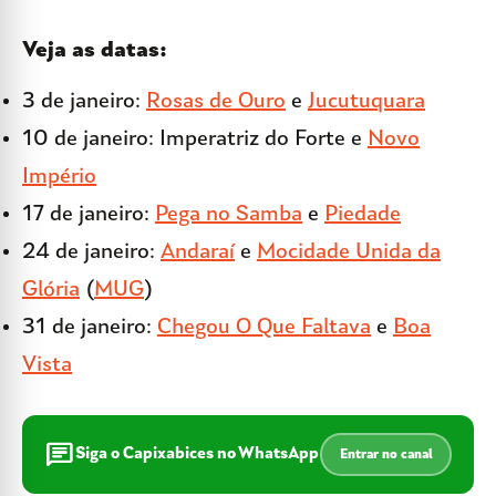
Veja as datas:
3 de janeiro:
Rosas de Ouro
e
Jucutuquara
10 de janeiro: Imperatriz do Forte e
Novo
Império
17 de janeiro:
Pega no Samba
e
Piedade
24 de janeiro:
Andaraí
e
Mocidade Unida da
Glória
(
MUG
)
31 de janeiro:
Chegou O Que Faltava
e
Boa
Vista
chat
Siga o Capixabices no WhatsApp
Entrar no canal