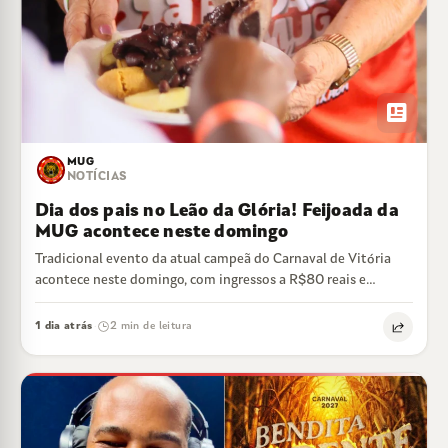
newsmode
MUG
NOTÍCIAS
Dia dos pais no Leão da Glória! Feijoada da
MUG acontece neste domingo
Tradicional evento da atual campeã do Carnaval de Vitória
acontece neste domingo, com ingressos a R$80 reais e
feijoada liberada
1 dia atrás
2 min de leitura
·