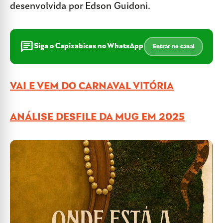
desenvolvida por Edson Guidoni.
chat
Siga o Capixabices no WhatsApp
Entrar no canal
VAI E VEM DO CARNAVAL VITÓRIA
ANÁLISE DESFILE DA MUG EM 2025