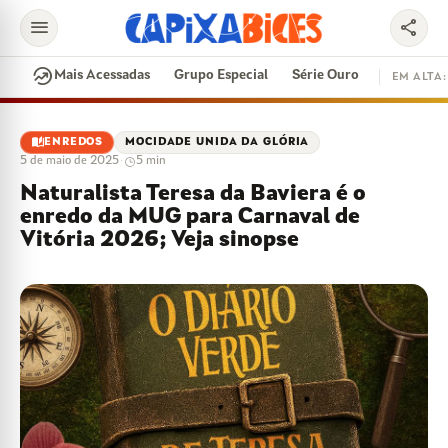
menu
share
search
whatshot
Mais Acessadas
Grupo Especial
Série Ouro
EM ALTA:
EM ALTA
auto_stories
ENREDOS
MOCIDADE UNIDA DA GLÓRIA
5 de maio de 2025
·
5 min
CONTRATAÇÕES
VAI E VEM
CIDADE DO SAMBA
Naturalista Teresa da Baviera é o
DISPUTA DE SAMBA
SAMBA-ENREDO
enredo da MUG para Carnaval de
PARINTINS
FEIJOADA
EVENTOS
Vitória 2026; Veja sinopse