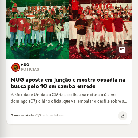
newsmode
MUG
NOTÍCIAS
MUG aposta em junção e mostra ousadia na
busca pelo 10 em samba-enredo
A Mocidade Unida da Glória escolheu na noite do último
domingo (07) o hino oficial que vai embalar o desfile sobre a…
2 meses atrás
2 min de leitura
·