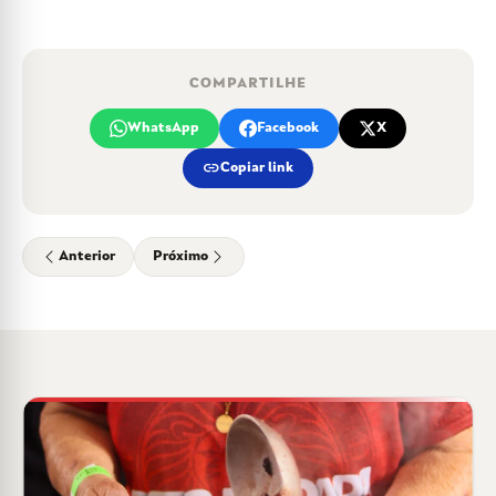
COMPARTILHE
WhatsApp
Facebook
X
link
Copiar link
Anterior
Próximo