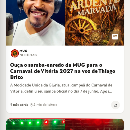
newsmode
MUG
NOTÍCIAS
Ouça o samba-enredo da MUG para o
Carnaval de Vitória 2027 na voz de Thiago
Brito
A Mocidade Unida da Glória, atual campeã do Carnaval de
Vitória, definiu seu samba oficial no dia 7 de junho. Após
duas…
1 mês atrás
2 min de leitura
·