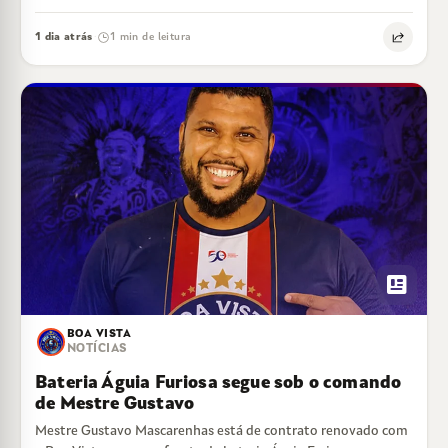
1 dia atrás
1 min de leitura
·
newsmode
BOA VISTA
NOTÍCIAS
Bateria Águia Furiosa segue sob o comando
de Mestre Gustavo
Mestre Gustavo Mascarenhas está de contrato renovado com