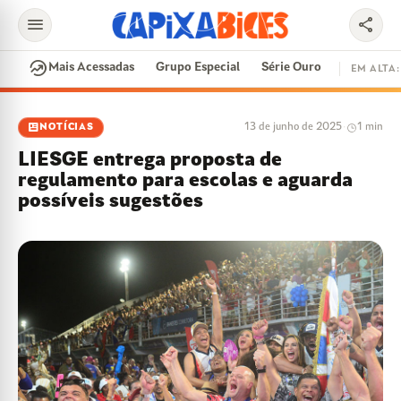
menu
share
search
whatshot
Mais Acessadas
Grupo Especial
Série Ouro
EM ALTA:
EM ALTA
newsmode
13 de junho de 2025
·
1 min
NOTÍCIAS
CONTRATAÇÕES
VAI E VEM
CIDADE DO SAMBA
LIESGE entrega proposta de
DISPUTA DE SAMBA
SAMBA-ENREDO
regulamento para escolas e aguarda
possíveis sugestões
PARINTINS
EVENTOS
FEIJOADA