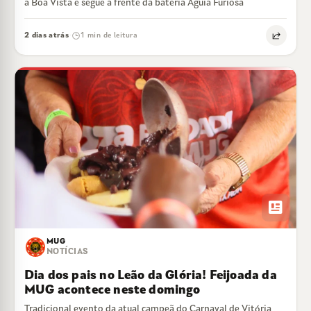
a Boa Vista e segue a frente da bateria Águia Furiosa
2 dias atrás
1 min de leitura
·
newsmode
MUG
NOTÍCIAS
Dia dos pais no Leão da Glória! Feijoada da
MUG acontece neste domingo
Tradicional evento da atual campeã do Carnaval de Vitória