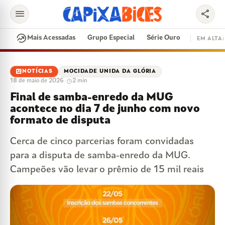
menu
share
search
whatshot
Mais Acessadas
Grupo Especial
Série Ouro
EM ALTA:
EM ALTA
newsmode
NOTÍCIAS
MOCIDADE UNIDA DA GLÓRIA
18 de maio de 2026
·
2 min
CONTRATAÇÕES
VAI E VEM
CIDADE DO SAMBA
Final de samba-enredo da MUG
DISPUTA DE SAMBA
SAMBA-ENREDO
acontece no dia 7 de junho com novo
PARINTINS
EVENTOS
FEIJOADA
formato de disputa
Cerca de cinco parcerias foram convidadas
para a disputa de samba-enredo da MUG.
Campeões vão levar o prêmio de 15 mil reais