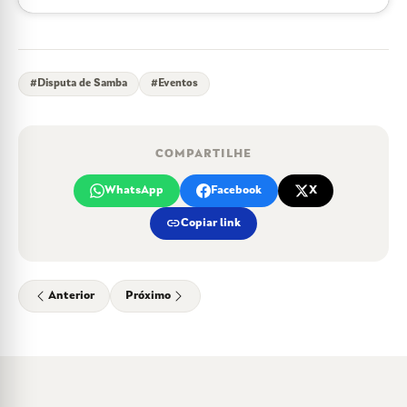
#
Disputa de Samba
#
Eventos
COMPARTILHE
WhatsApp
Facebook
X
link
Copiar link
Anterior
Próximo