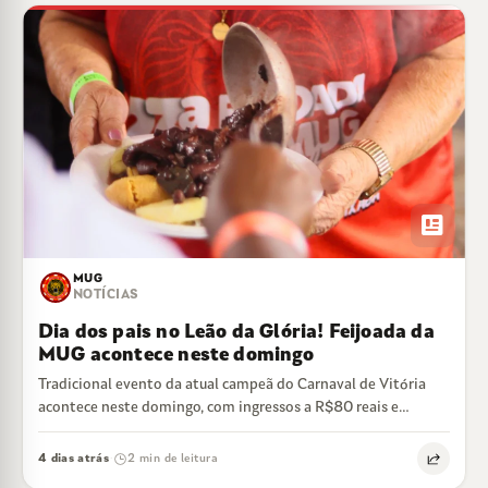
newsmode
MUG
NOTÍCIAS
Dia dos pais no Leão da Glória! Feijoada da
MUG acontece neste domingo
Tradicional evento da atual campeã do Carnaval de Vitória
acontece neste domingo, com ingressos a R$80 reais e
feijoada liberada
4 dias atrás
2 min de leitura
·