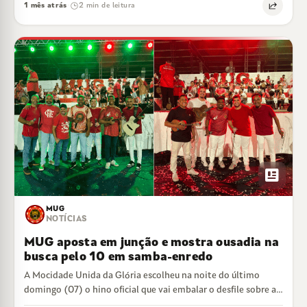
1 mês atrás
2 min de leitura
·
newsmode
MUG
NOTÍCIAS
MUG aposta em junção e mostra ousadia na
busca pelo 10 em samba-enredo
A Mocidade Unida da Glória escolheu na noite do último
domingo (07) o hino oficial que vai embalar o desfile sobre a…