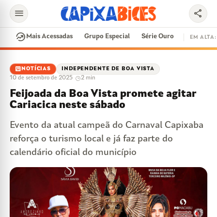
menu
share
search
whatshot
Mais Acessadas
Grupo Especial
Série Ouro
EM ALTA:
EM ALTA
newsmode
NOTÍCIAS
INDEPENDENTE DE BOA VISTA
10 de setembro de 2025
·
2 min
CONTRATAÇÕES
VAI E VEM
CIDADE DO SAMBA
Feijoada da Boa Vista promete agitar
DISPUTA DE SAMBA
SAMBA-ENREDO
Cariacica neste sábado
PARINTINS
EVENTOS
FEIJOADA
Evento da atual campeã do Carnaval Capixaba
reforça o turismo local e já faz parte do
calendário oficial do município