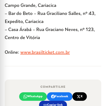
Campo Grande, Cariacica
– Bar do Beto – Rua Graciliano Salles, nº 43,
Expedito, Cariacica
– Casa Árabá – Rua Graciano Neves, nº 123,
Centro de Vitória
Online:
www.brasilticket.com.br
COMPARTILHE
WhatsApp
Facebook
X
link
Copiar link