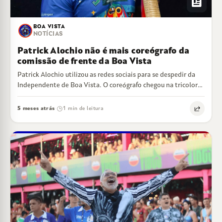
newsmode
BOA VISTA
NOTÍCIAS
Patrick Alochio não é mais coreógrafo da
comissão de frente da Boa Vista
Patrick Alochio utilizou as redes sociais para se despedir da
Independente de Boa Vista. O coreógrafo chegou na tricolor
de Cariacica para…
5 meses atrás
1 min de leitura
·