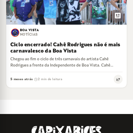
newsmode
BOA VISTA
NOTÍCIAS
Ciclo encerrado! Cahê Rodrigues não é mais
carnavalesco da Boa Vista
Chegou ao fim o ciclo de três carnavais do artista Cahê
Rodrigues a frente da Independente de Boa Vista. Cahê
estreou no…
5 meses atrás
2 min de leitura
·