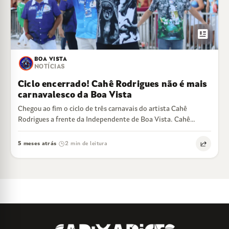
newsmode
BOA VISTA
NOTÍCIAS
Ciclo encerrado! Cahê Rodrigues não é mais
carnavalesco da Boa Vista
Chegou ao fim o ciclo de três carnavais do artista Cahê
Rodrigues a frente da Independente de Boa Vista. Cahê
estreou no…
5 meses atrás
2 min de leitura
·