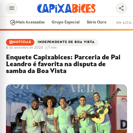
menu
share
search
whatshot
Mais Acessadas
Grupo Especial
Série Ouro
EM ALTA:
EM ALTA
newsmode
NOTÍCIAS
INDEPENDENTE DE BOA VISTA
6 de setembro de 2024
·
1 min
CONTRATAÇÕES
VAI E VEM
CIDADE DO SAMBA
Enquete Capixabices: Parceria de Pai
DISPUTA DE SAMBA
SAMBA-ENREDO
Leandro é favorita na disputa de
PARINTINS
EVENTOS
FEIJOADA
samba da Boa Vista