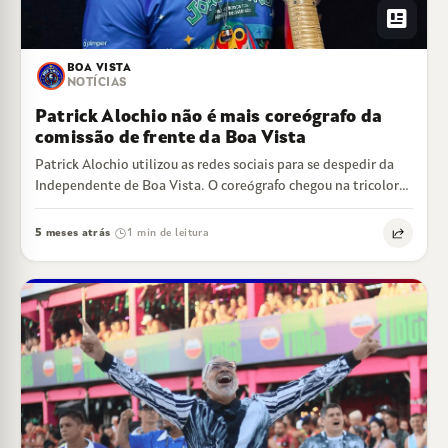
newsmode
BOA VISTA
NOTÍCIAS
Patrick Alochio não é mais coreógrafo da
comissão de frente da Boa Vista
Patrick Alochio utilizou as redes sociais para se despedir da
Independente de Boa Vista. O coreógrafo chegou na tricolor
de Cariacica para…
5 meses atrás
1 min de leitura
·