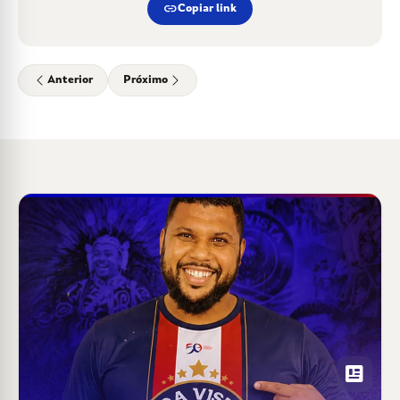
link
Copiar link
Anterior
Próximo
newsmode