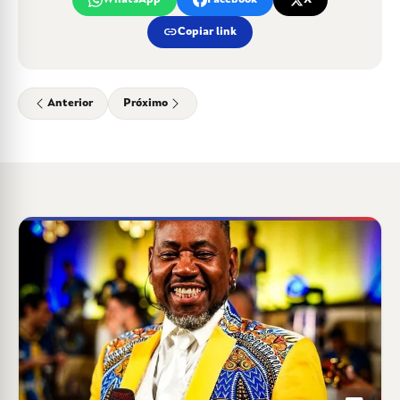
link
Copiar link
Anterior
Próximo