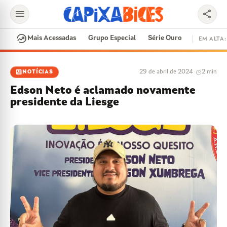
menu
share
search
whatshot
Mais Acessadas
Grupo Especial
Série Ouro
EM ALTA:
EM ALTA
newsmode
29 de abril de 2024
·
2 min
NOTÍCIAS
CONTRATAÇÕES
VAI E VEM
CIDADE DO SAMBA
Edson Neto é aclamado novamente
DISPUTA DE SAMBA
SAMBA-ENREDO
presidente da Liesge
PARINTINS
EVENTOS
FEIJOADA