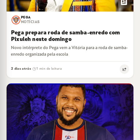
newsmode
PEGA
NOTÍCIAS
Pega prepara roda de samba-enredo com
Pixuleh neste domingo
Novo intérprete do Pega vem a Vitória para a roda de samba-
enredo organizada pela escola
2 dias atrás
1 min de leitura
·