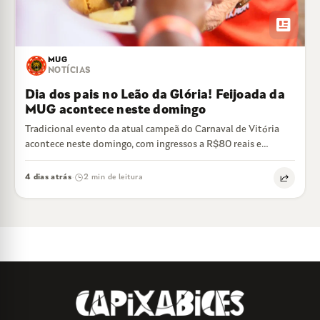
newsmode
MUG
NOTÍCIAS
Dia dos pais no Leão da Glória! Feijoada da
MUG acontece neste domingo
Tradicional evento da atual campeã do Carnaval de Vitória
acontece neste domingo, com ingressos a R$80 reais e
feijoada liberada
4 dias atrás
2 min de leitura
·