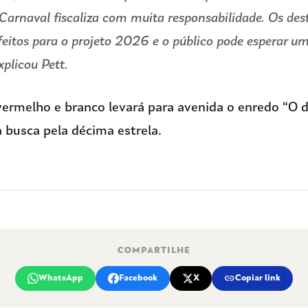
Carnaval fiscaliza com muita responsabilidade. Os de
feitos para o projeto 2026 e o público pode esperar um
xplicou Pett.
ermelho e branco levará para avenida o enredo “O d
a busca pela décima estrela.
COMPARTILHE
link
WhatsApp
Facebook
X
Copiar link