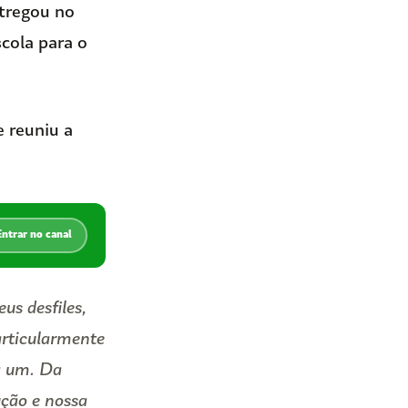
ntregou no
cola para o
e reuniu a
Entrar no canal
us desfiles,
articularmente
da um. Da
ução e nossa