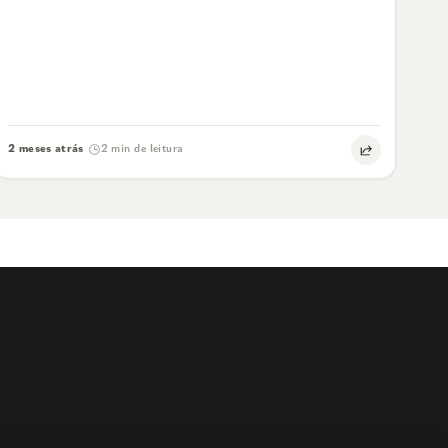
2 meses atrás
2 min de leitura
·