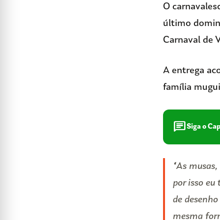
O carnavales
último doming
Carnaval de 
A entrega ac
família mugu
chat
Siga o Ca
“As musas, 
por isso eu
de desenho 
mesma forma