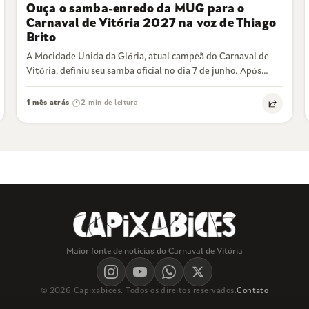
Ouça o samba-enredo da MUG para o
Carnaval de Vitória 2027 na voz de Thiago
Brito
A Mocidade Unida da Glória, atual campeã do Carnaval de
Vitória, definiu seu samba oficial no dia 7 de junho. Após
duas…
1 mês atrás
2 min de leitura
·
Maior fonte de notícias do Carnaval de Vitória
© 2026 Capixabices. Todos os direitos reservados.
Contato