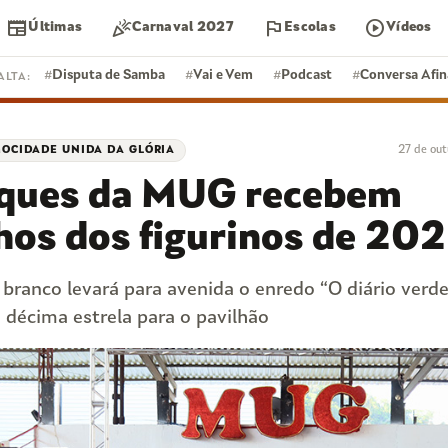
newspaper
celebration
flag
play_circle
Últimas
Carnaval 2027
Escolas
Vídeos
#
Disputa de Samba
#
Vai e Vem
#
Podcast
#
Conversa Afi
ALTA:
27 de ou
OCIDADE UNIDA DA GLÓRIA
DISPUTA DE SAMBA
ques da MUG recebem
S
FEIJOADA
hos dos figurinos de 20
branco levará para avenida o enredo “O diário verde
 décima estrela para o pavilhão