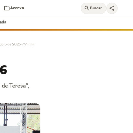
folder
search
share
Acervo
Buscar
nada
tubro de 2025
·
1 min
26
 de Teresa”,