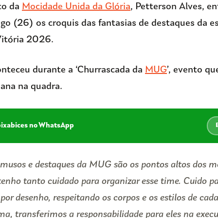
co da
Mocidade Unida da Glória
, Petterson Alves, e
o (26) os croquis das fantasias de destaques da es
Vitória 2026.
onteceu durante a ‘Churrascada da
MUG
’, evento qu
iana na quadra.
pixabices no WhatsApp
close
musos e destaques da MUG são os pontos altos dos me
 tenho tanto cuidado para organizar esse time. Cuido p
por desenho, respeitando os corpos e os estilos de ca
, transferimos a responsabilidade para eles na exec