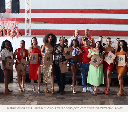
Destaques da MUG recebem croqui desenhado pelo carnavalesco Petterson Alves