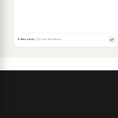
3 dias atrás
2 min de leitura
·