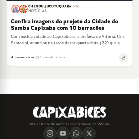
CHEGOU
,
JUCUTUQUARA
(+5)
NOTÍCIAS
Confira imagens do projeto da Cidade do
Samba Capixaba com 10 barracões
Com exclusividade ao Capixabices, a prefeita de Vitória, Cris
Samorini, anunciou na tarde desta quarta-feira (22) que a
Cidade do Samba Capixaba…
4 meses atrás
1 min de leitura
·
Maior fonte de notícias do Carnaval de Vitória