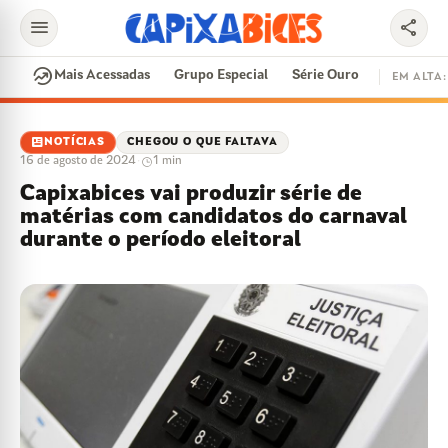
menu
share
search
whatshot
Mais Acessadas
Grupo Especial
Série Ouro
EM ALTA:
EM ALTA
newsmode
NOTÍCIAS
CHEGOU O QUE FALTAVA
16 de agosto de 2024
·
1 min
CONTRATAÇÕES
VAI E VEM
CIDADE DO SAMBA
Capixabices vai produzir série de
DISPUTA DE SAMBA
SAMBA-ENREDO
matérias com candidatos do carnaval
PARINTINS
EVENTOS
FEIJOADA
durante o período eleitoral