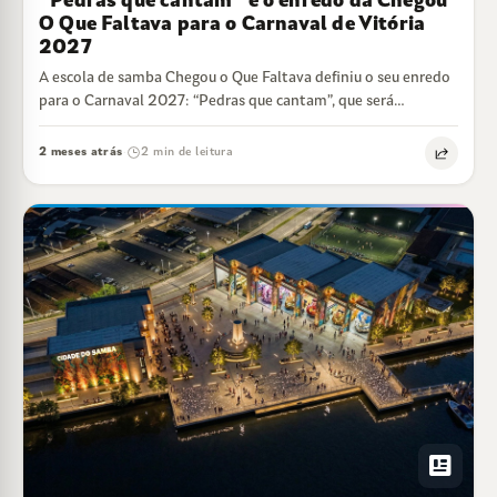
“Pedras que cantam” é o enredo da Chegou
O Que Faltava para o Carnaval de Vitória
2027
A escola de samba Chegou o Que Faltava definiu o seu enredo
para o Carnaval 2027: “Pedras que cantam”, que será
desenvolvido…
2 meses atrás
2 min de leitura
·
newsmode