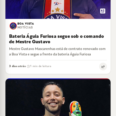
newsmode
BOA VISTA
NOTÍCIAS
Bateria Águia Furiosa segue sob o comando
de Mestre Gustavo
Mestre Gustavo Mascarenhas está de contrato renovado com
a Boa Vista e segue a frente da bateria Águia Furiosa
3 dias atrás
1 min de leitura
·