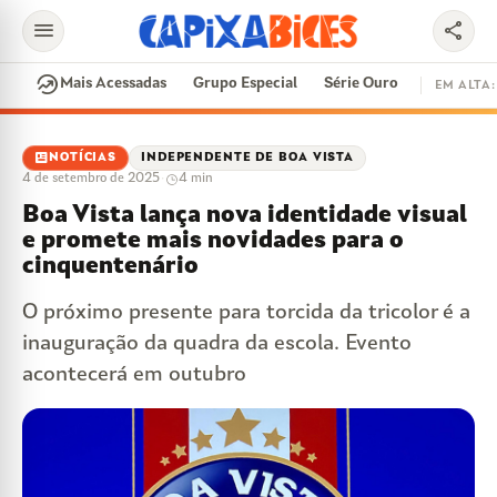
menu
share
search
whatshot
Mais Acessadas
Grupo Especial
Série Ouro
EM ALTA:
EM ALTA
newsmode
NOTÍCIAS
INDEPENDENTE DE BOA VISTA
4 de setembro de 2025
·
4 min
CONTRATAÇÕES
VAI E VEM
CIDADE DO SAMBA
Boa Vista lança nova identidade visual
DISPUTA DE SAMBA
SAMBA-ENREDO
e promete mais novidades para o
PARINTINS
EVENTOS
FEIJOADA
cinquentenário
O próximo presente para torcida da tricolor é a
inauguração da quadra da escola. Evento
acontecerá em outubro