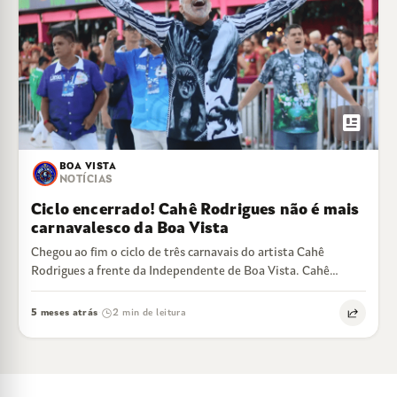
newsmode
BOA VISTA
NOTÍCIAS
Ciclo encerrado! Cahê Rodrigues não é mais
carnavalesco da Boa Vista
Chegou ao fim o ciclo de três carnavais do artista Cahê
Rodrigues a frente da Independente de Boa Vista. Cahê
estreou no…
5 meses atrás
2 min de leitura
·