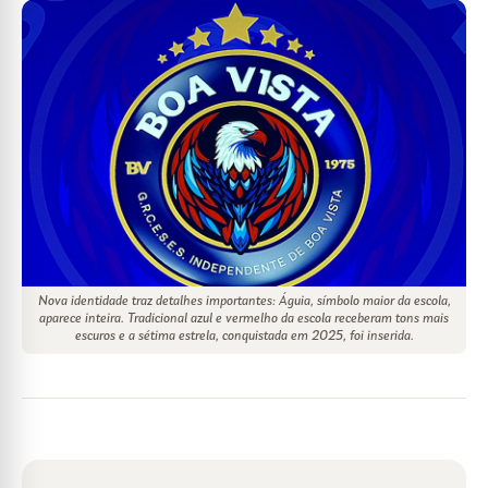
Nova identidade traz detalhes importantes: Águia, símbolo maior da escola,
aparece inteira. Tradicional azul e vermelho da escola receberam tons mais
escuros e a sétima estrela, conquistada em 2025, foi inserida.