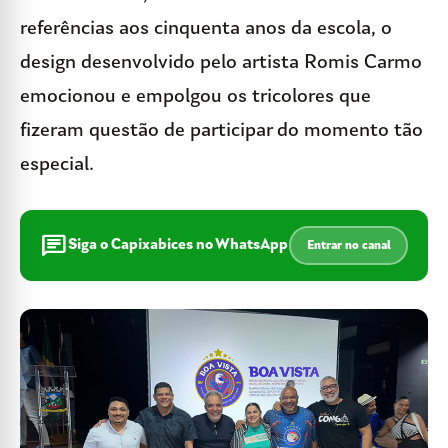
referências aos cinquenta anos da escola, o
design desenvolvido pelo artista Romis Carmo
emocionou e empolgou os tricolores que
fizeram questão de participar do momento tão
especial.
chat
Siga o Capixabices no WhatsApp
Entrar no canal