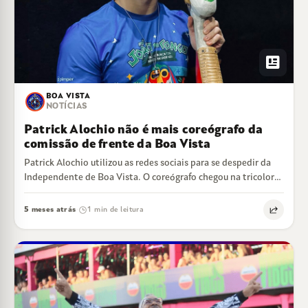
newsmode
BOA VISTA
NOTÍCIAS
Patrick Alochio não é mais coreógrafo da
comissão de frente da Boa Vista
Patrick Alochio utilizou as redes sociais para se despedir da
Independente de Boa Vista. O coreógrafo chegou na tricolor
de Cariacica para…
5 meses atrás
1 min de leitura
·