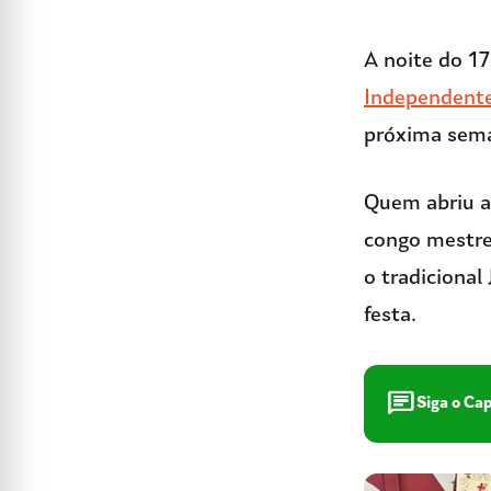
A noite do 1
Independente
próxima sema
Quem abriu a 
congo mestre
o tradicional
festa.
chat
Siga o Ca