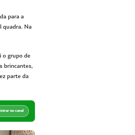
da para a
al quadra. Na
i o grupo de
s brincantes,
ez parte da
Entrar no canal