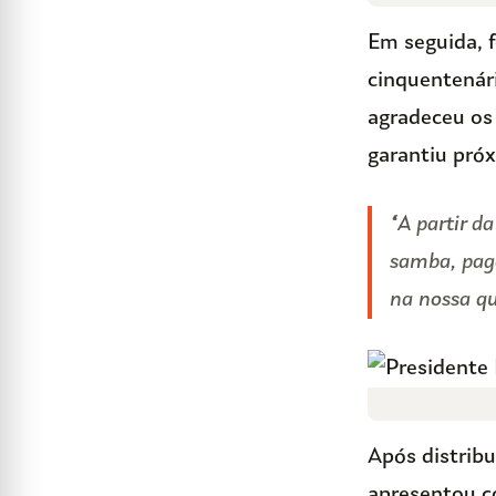
Em seguida, 
cinquentenár
agradeceu os 
garantiu pró
“A partir d
samba, pago
na nossa q
Após distribu
apresentou c