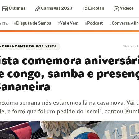
newspaper
celebration
flag
play_circle
Últimas
Carnaval 2027
Escolas
Vídeos
#
Disputa de Samba
#
Vai e Vem
#
Podcast
#
Conversa Afi
ALTA:
18 de ou
NDEPENDENTE DE BOA VISTA
DISPUTA DE SAMBA
ista comemora aniversár
S
FEIJOADA
e congo, samba e presen
Bananeira
próxima semana nós estaremos lá na casa nova. Vai t
e, e forró que foi um pedido do Iscrei”, contou Xum