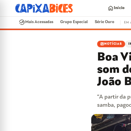
home
Início
search
whatshot
Mais Acessadas
Grupo Especial
Série Ouro
EM 
EM ALTA
newsmode
NOTÍCIAS
I
CONTRATAÇÕES
VAI E VEM
CIDADE DO SAMBA
Boa V
SAMBA-ENREDO
PARINTINS
EVENTO
som d
João 
“A partir da 
samba, pagod