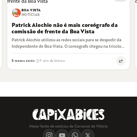
BOA VISTA
NOTÍCIAS
Patrick Alochio não é mais coreógrafo da
comissão de frente da Boa Vista
Patrick Alochio utilizou as redes sociais para se despedir da
Independente de Boa Vista. O coreógrafo chegou na tricolor
de Cariacica para…
5 meses atrás
1 min de leitura
·
Maior fonte de notícias do Carnaval de Vitória