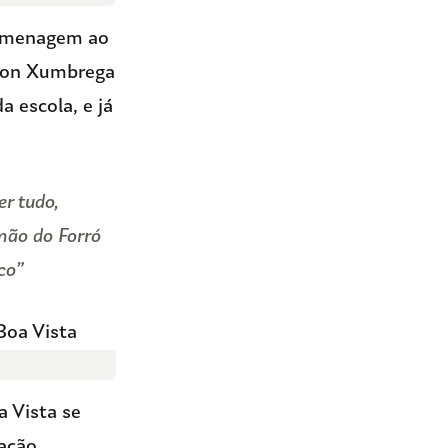
homenagem ao
rson Xumbrega
a escola, e já
er tudo,
emão do Forró
co”
a Vista se
ação.