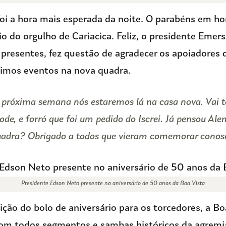
foi a hora mais esperada da noite. O parabéns em 
io do orgulho de Cariacica. Feliz, o presidente Eme
presentes, fez questão de agradecer os apoiadores d
ximos eventos na nova quadra.
a próxima semana nós estaremos lá na casa nova. Vai t
de, e forró que foi um pedido do Iscrei. Já pensou Al
uadra? Obrigado a todos que vieram comemorar conos
Presidente Edson Neto presente no aniversário de 50 anos da Boa Vista
ição do bolo de aniversário para os torcedores, a Bo
om todos segmentos e sambas históricos da agremi