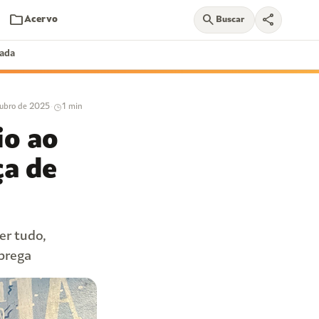
folder
search
share
Acervo
Buscar
nada
tubro de 2025
·
1 min
io ao
ça de
er tudo,
brega