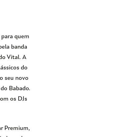
o para quem
 pela banda
o Vital. A
lássicos do
mo seu novo
e do Babado.
com os DJs
ar Premium,