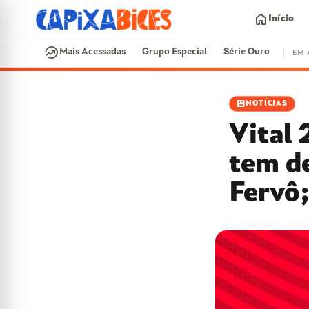
home
Início
search
whatshot
Mais Acessadas
Grupo Especial
Série Ouro
EM 
EM ALTA
newsmode
NOTÍCIAS
CONTRATAÇÕES
VAI E VEM
CIDADE DO SAMBA
Vital 
SAMBA-ENREDO
PARINTINS
EVENTO
tem d
Fervô;