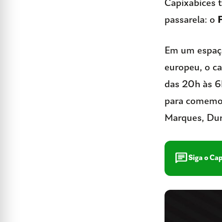
Capixabices 
passarela: o
Em um espaço
europeu, o c
das 20h às 6
para comemora
Marques, Dur
chat
Siga o Ca