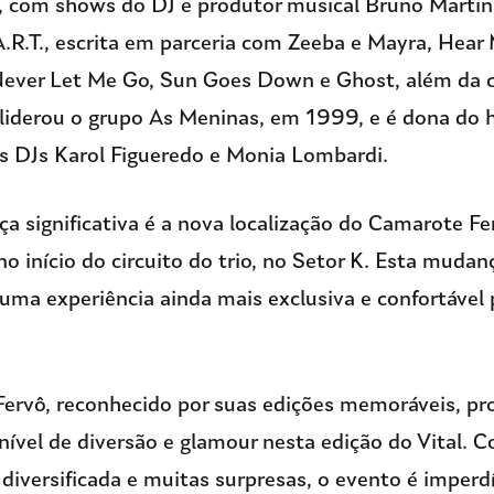
s, com shows do DJ e produtor musical Bruno Martin
A.R.T., escrita em parceria com Zeeba e Mayra, Hear
Never Let Me Go, Sun Goes Down e Ghost, além da c
 liderou o grupo As Meninas, em 1999, e é dona do 
 DJs Karol Figueredo e Monia Lombardi.
 significativa é a nova localização do Camarote Fe
no início do circuito do trio, no Setor K. Esta muda
uma experiência ainda mais exclusiva e confortável 
ervô, reconhecido por suas edições memoráveis, pr
nível de diversão e glamour nesta edição do Vital.
iversificada e muitas surpresas, o evento é imperdí