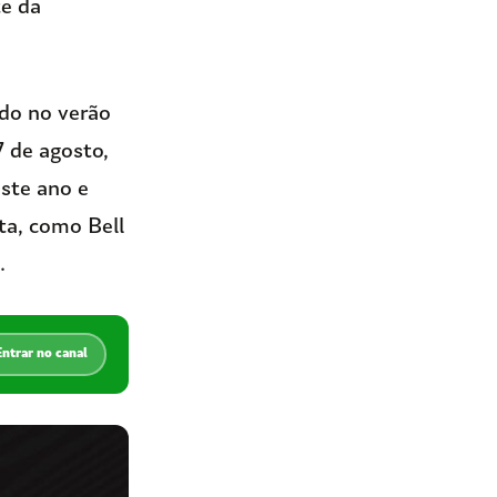
te da
do no verão
 de agosto,
ste ano e
ta, como Bell
.
Entrar no canal