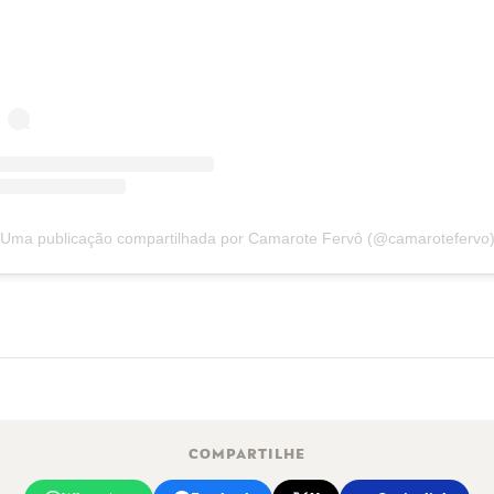
Uma publicação compartilhada por Camarote Fervô (@camarotefervo
COMPARTILHE