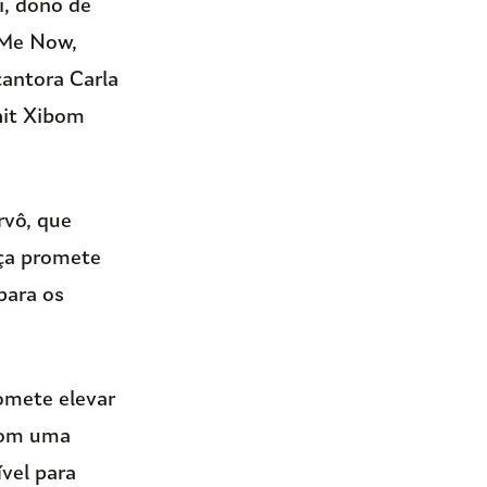
i, dono de
 Me Now,
antora Carla
hit Xibom
rvô, que
nça promete
para os
omete elevar
 Com uma
vel para