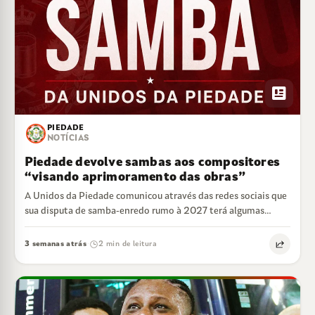
newsmode
PIEDADE
NOTÍCIAS
Piedade devolve sambas aos compositores
“visando aprimoramento das obras”
A Unidos da Piedade comunicou através das redes sociais que
sua disputa de samba-enredo rumo à 2027 terá algumas
mudanças no calendário.…
3 semanas atrás
2 min de leitura
·