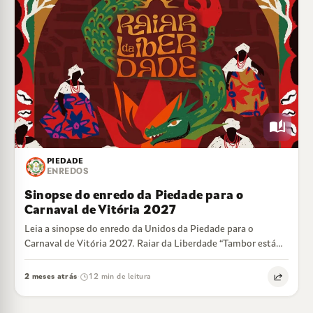
auto_stories
PIEDADE
ENREDOS
Sinopse do enredo da Piedade para o
Carnaval de Vitória 2027
Leia a sinopse do enredo da Unidos da Piedade para o
Carnaval de Vitória 2027. Raiar da Liberdade “Tambor está
velho de…
2 meses atrás
12 min de leitura
·