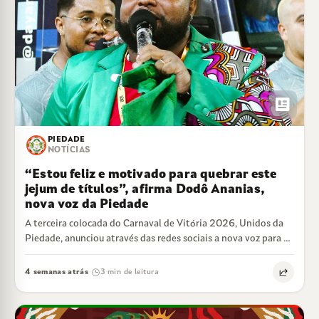
newsmode
PIEDADE
NOTÍCIAS
“Estou feliz e motivado para quebrar este
jejum de títulos”, afirma Dodô Ananias,
nova voz da Piedade
A terceira colocada do Carnaval de Vitória 2026, Unidos da
Piedade, anunciou através das redes sociais a nova voz para o
desfile…
4 semanas atrás
3 min de leitura
·