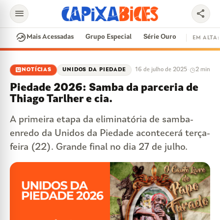
menu
share
search
whatshot
Mais Acessadas
Grupo Especial
Série Ouro
EM ALTA:
EM ALTA
newsmode
16 de julho de 2025
·
2 min
NOTÍCIAS
UNIDOS DA PIEDADE
CONTRATAÇÕES
VAI E VEM
CIDADE DO SAMBA
Piedade 2026: Samba da parceria de
DISPUTA DE SAMBA
SAMBA-ENREDO
Thiago Tarlher e cia.
PARINTINS
EVENTOS
FEIJOADA
A primeira etapa da eliminatória de samba-
enredo da Unidos da Piedade acontecerá terça-
feira (22). Grande final no dia 27 de julho.