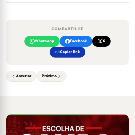
COMPARTILHE
WhatsApp
Facebook
X
link
Copiar link
Anterior
Próximo