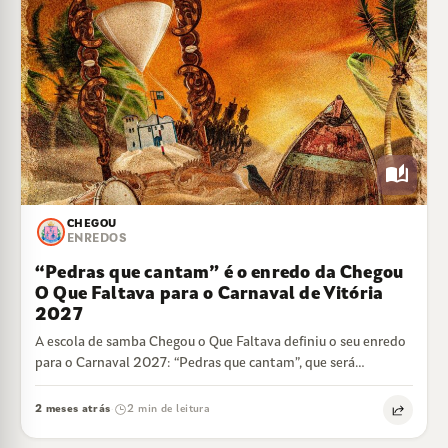
auto_stories
CHEGOU
ENREDOS
“Pedras que cantam” é o enredo da Chegou
O Que Faltava para o Carnaval de Vitória
2027
A escola de samba Chegou o Que Faltava definiu o seu enredo
para o Carnaval 2027: “Pedras que cantam”, que será
desenvolvido…
2 meses atrás
2 min de leitura
·