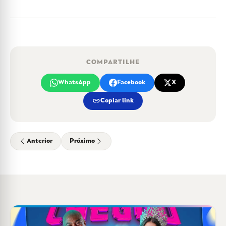
COMPARTILHE
WhatsApp
Facebook
X
link
Copiar link
Anterior
Próximo