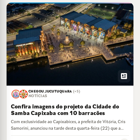
newsmode
CHEGOU
,
JUCUTUQUARA
(+5)
NOTÍCIAS
Confira imagens do projeto da Cidade do
Samba Capixaba com 10 barracões
Com exclusividade ao Capixabices, a prefeita de Vitória, Cris
Samorini, anunciou na tarde desta quarta-feira (22) que a
Cidade do Samba Capixaba…