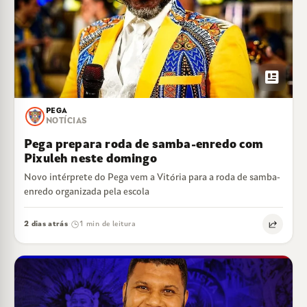
newsmode
PEGA
NOTÍCIAS
Pega prepara roda de samba-enredo com
Pixuleh neste domingo
Novo intérprete do Pega vem a Vitória para a roda de samba-
enredo organizada pela escola
2 dias atrás
1 min de leitura
·