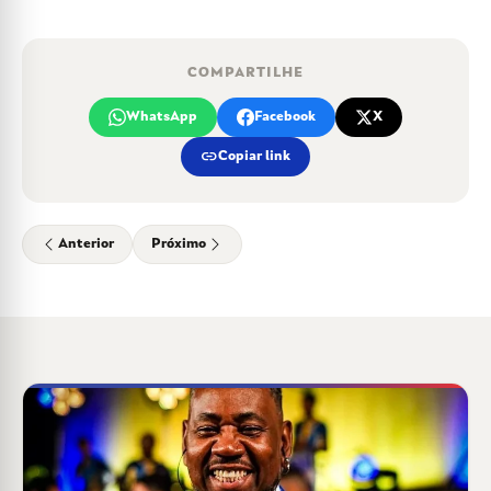
COMPARTILHE
WhatsApp
Facebook
X
link
Copiar link
Anterior
Próximo