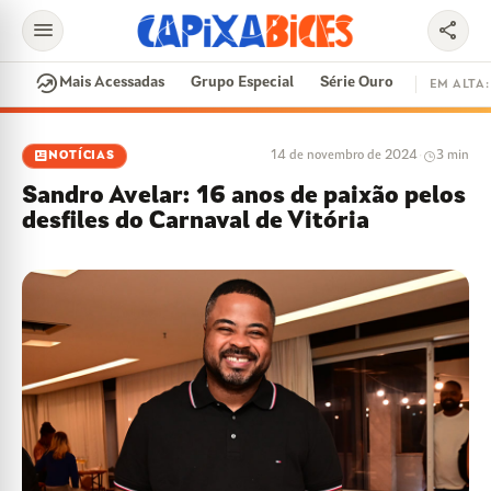
menu
share
search
whatshot
Mais Acessadas
Grupo Especial
Série Ouro
EM ALTA:
EM ALTA
newsmode
14 de novembro de 2024
·
3 min
NOTÍCIAS
CONTRATAÇÕES
VAI E VEM
CIDADE DO SAMBA
Sandro Avelar: 16 anos de paixão pelos
DISPUTA DE SAMBA
SAMBA-ENREDO
desfiles do Carnaval de Vitória
PARINTINS
EVENTOS
FEIJOADA