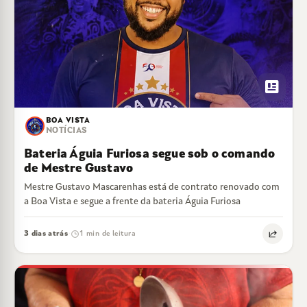
newsmode
BOA VISTA
NOTÍCIAS
Bateria Águia Furiosa segue sob o comando
de Mestre Gustavo
Mestre Gustavo Mascarenhas está de contrato renovado com
a Boa Vista e segue a frente da bateria Águia Furiosa
3 dias atrás
1 min de leitura
·