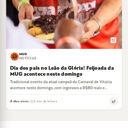
newsmode
MUG
NOTÍCIAS
Dia dos pais no Leão da Glória! Feijoada da
MUG acontece neste domingo
Tradicional evento da atual campeã do Carnaval de Vitória
acontece neste domingo, com ingressos a R$80 reais e
feijoada liberada
4 dias atrás
2 min de leitura
·