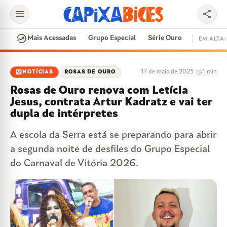
menu
share
search
whatshot
Mais Acessadas
Grupo Especial
Série Ouro
EM ALTA:
EM ALTA
newsmode
17 de maio de 2025
·
1 min
NOTÍCIAS
ROSAS DE OURO
CONTRATAÇÕES
VAI E VEM
CIDADE DO SAMBA
Rosas de Ouro renova com Letícia
DISPUTA DE SAMBA
SAMBA-ENREDO
Jesus, contrata Artur Kadratz e vai ter
dupla de intérpretes
PARINTINS
EVENTOS
FEIJOADA
A escola da Serra está se preparando para abrir
a segunda noite de desfiles do Grupo Especial
do Carnaval de Vitória 2026.