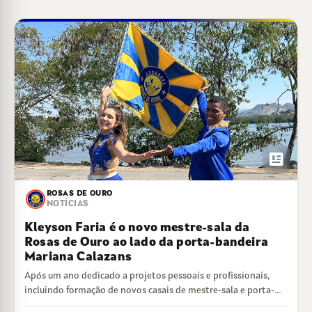
newsmode
ROSAS DE OURO
NOTÍCIAS
Kleyson Faria é o novo mestre-sala da
Rosas de Ouro ao lado da porta-bandeira
Mariana Calazans
Após um ano dedicado a projetos pessoais e profissionais,
incluindo formação de novos casais de mestre-sala e porta-
bandeira, o mestre-sala Kleyson Faria…