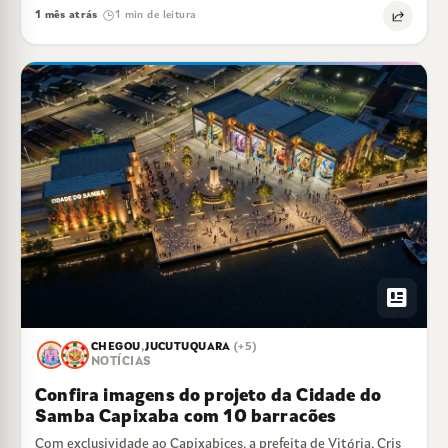
1 mês atrás
1 min de leitura
·
newsmode
CHEGOU
,
JUCUTUQUARA
(+5)
NOTÍCIAS
Confira imagens do projeto da Cidade do
Samba Capixaba com 10 barracões
Com exclusividade ao Capixabices, a prefeita de Vitória, Cris