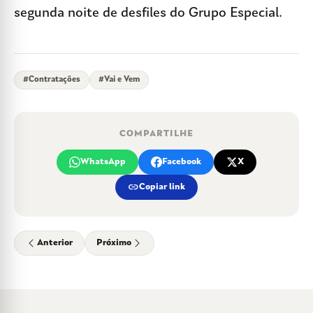
segunda noite de desfiles do Grupo Especial.
#
Contratações
#
Vai e Vem
COMPARTILHE
WhatsApp
Facebook
X
link
Copiar link
Anterior
Próximo