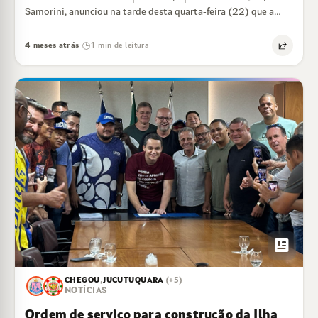
Samorini, anunciou na tarde desta quarta-feira (22) que a
Cidade do Samba Capixaba…
4 meses atrás
1 min de leitura
·
newsmode
CHEGOU
,
JUCUTUQUARA
(+5)
NOTÍCIAS
Ordem de serviço para construção da Ilha