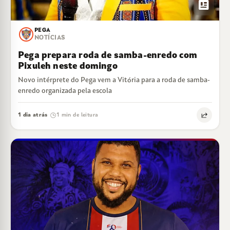
newsmode
PEGA
NOTÍCIAS
Pega prepara roda de samba-enredo com
Pixuleh neste domingo
Novo intérprete do Pega vem a Vitória para a roda de samba-
enredo organizada pela escola
1 dia atrás
1 min de leitura
·