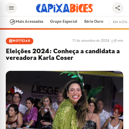
menu
share
search
whatshot
Mais Acessadas
Grupo Especial
Série Ouro
EM ALTA:
EM ALTA
newsmode
11 de setembro de 2024
·
8 min
NOTÍCIAS
CONTRATAÇÕES
VAI E VEM
CIDADE DO SAMBA
Eleições 2024: Conheça a candidata a
DISPUTA DE SAMBA
SAMBA-ENREDO
vereadora Karla Coser
PARINTINS
EVENTOS
FEIJOADA