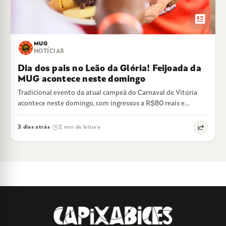
newsmode
MUG
NOTÍCIAS
Dia dos pais no Leão da Glória! Feijoada da
MUG acontece neste domingo
Tradicional evento da atual campeã do Carnaval de Vitória
acontece neste domingo, com ingressos a R$80 reais e
feijoada liberada
3 dias atrás
2 min de leitura
·