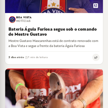
newsmode
BOA VISTA
NOTÍCIAS
Bateria Águia Furiosa segue sob o comando
de Mestre Gustavo
Mestre Gustavo Mascarenhas está de contrato renovado com
a Boa Vista e segue a frente da bateria Águia Furiosa
2 dias atrás
1 min de leitura
·