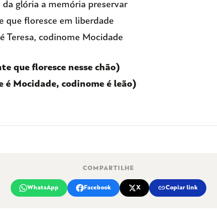
 da glória a memória preservar
e que floresce em liberdade
é Teresa, codinome Mocidade
te que floresce nesse chão)
 é Mocidade, codinome é leão)
COMPARTILHE
link
WhatsApp
Facebook
X
Copiar link