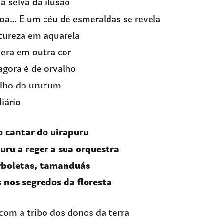
a selva da ilusão
oa… E um céu de esmeraldas se revela
atureza em aquarela
iera em outra cor
agora é de orvalho
lho do urucum
diário
o cantar do uirapuru
ruru a reger a sua orquestra
close
orboletas, tamanduás
 nos segredos da floresta
com a tribo dos donos da terra