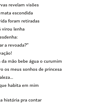
rvas revelam visões
 mata escondida
ida foram retiradas
 virou lenha
esdenha:
ar a revoada?”
vação!
a da mão bebe água o curumim
o os meus sonhos de princesa
ealeza…
 que habita em mim
da história pra contar