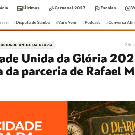
newspaper
celebration
flag
play_circle
nício
Últimas
Carnaval 2027
Escolas
V
#
Disputa de Samba
#
Vai e Vem
#
Podcast
#
Conversa Afi
ALTA:
2 de 
OCIDADE UNIDA DA GLÓRIA
DISPUTA DE SAMBA
ade Unida da Glória 202
A
EVENTOS
da parceria de Rafael M