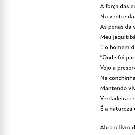
A força das e
No ventre da
As penas da v
Meu jequitibá
E o homem d
“Onde foi par
Vejo a preser
Na conchinh
Mantendo viv
Verdadeira r
É a natureza
Abro o livro 