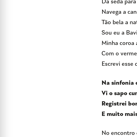
Da seda para 
Navega a can
Tão bela a n
Sou eu a Bav
Minha coroa 
Com o verme
Escrevi esse 
Na sinfonia 
Vi o sapo cu
Registrei b
E muito mais
No encontro 