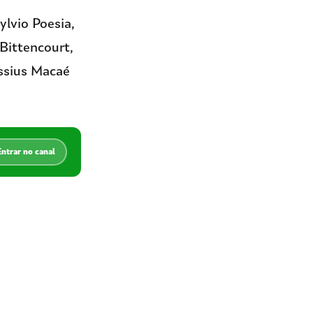
ylvio Poesia,
Bittencourt,
assius Macaé
Entrar no canal