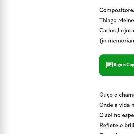
Compositores:
Thiago Meine
Carlos Jarjur
(in memorian
chat
Siga o Ca
Ouço o chama
Onde a vida 
O sol no esp
Reflete o bri