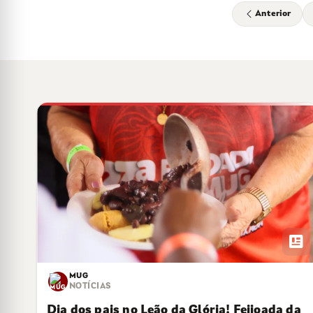
Anterior
newsmode
MUG
NOTÍCIAS
Dia dos pais no Leão da Glória! Feijoada da