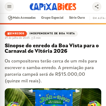
menu
share
search
whatshot
Mais Acessadas
Grupo Especial
Série Ouro
EM ALTA:
EM ALTA
auto_stories
ENREDOS
INDEPENDENTE DE BOA VISTA
21 de julho de 2025
·
5 min
CONTRATAÇÕES
VAI E VEM
CIDADE DO SAMBA
Sinopse do enredo da Boa Vista para o
DISPUTA DE SAMBA
SAMBA-ENREDO
Carnaval de Vitória 2026
PARINTINS
EVENTOS
FEIJOADA
Os compositores terão cerca de um mês para
escrever o samba-enredo. A premiação para
parceria campeã será de R$15.000,00
(quinze mil reais).