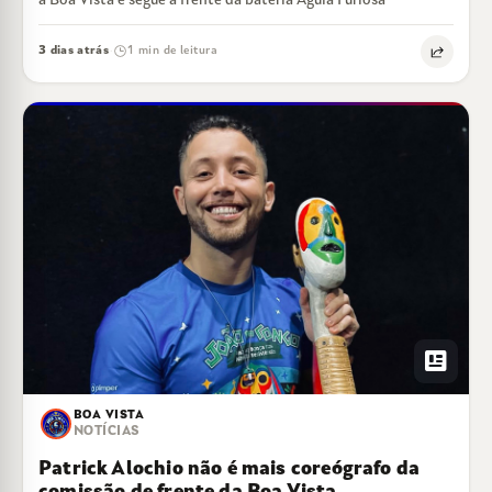
a Boa Vista e segue a frente da bateria Águia Furiosa
3 dias atrás
1 min de leitura
·
newsmode
BOA VISTA
NOTÍCIAS
Patrick Alochio não é mais coreógrafo da