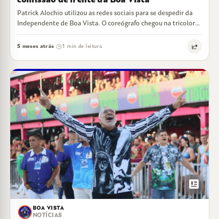
comissão de frente da Boa Vista
Patrick Alochio utilizou as redes sociais para se despedir da
Independente de Boa Vista. O coreógrafo chegou na tricolor
de Cariacica para…
5 meses atrás
1 min de leitura
·
newsmode
BOA VISTA
NOTÍCIAS