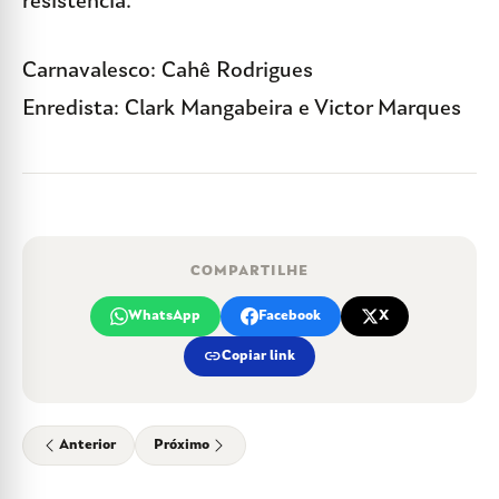
resistência.
Carnavalesco: Cahê Rodrigues
Enredista: Clark Mangabeira e Victor Marques
COMPARTILHE
WhatsApp
Facebook
X
link
Copiar link
Anterior
Próximo