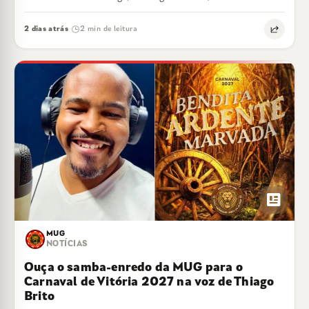
feijoada liberada
2 dias atrás
2 min de leitura
·
newsmode
MUG
NOTÍCIAS
Ouça o samba-enredo da MUG para o
Carnaval de Vitória 2027 na voz de Thiago
Brito