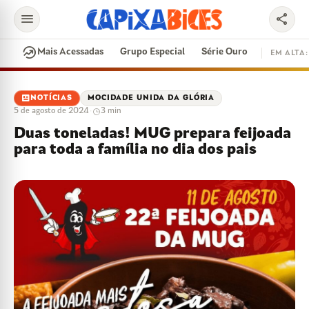
menu
share
search
whatshot
Mais Acessadas
Grupo Especial
Série Ouro
EM ALTA:
EM ALTA
newsmode
NOTÍCIAS
MOCIDADE UNIDA DA GLÓRIA
5 de agosto de 2024
·
3 min
CONTRATAÇÕES
VAI E VEM
CIDADE DO SAMBA
Duas toneladas! MUG prepara feijoada
DISPUTA DE SAMBA
SAMBA-ENREDO
para toda a família no dia dos pais
PARINTINS
FEIJOADA
EVENTOS