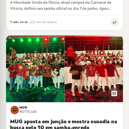
A Mocidade Unida da Glória, atual campeã do Carnaval de
Vitória, definiu seu samba oficial no dia 7 de junho. Após
duas…
1 mês atrás
2 min de leitura
·
newsmode
MUG
NOTÍCIAS
MUG aposta em junção e mostra ousadia na
busca pelo 10 em samba-enredo